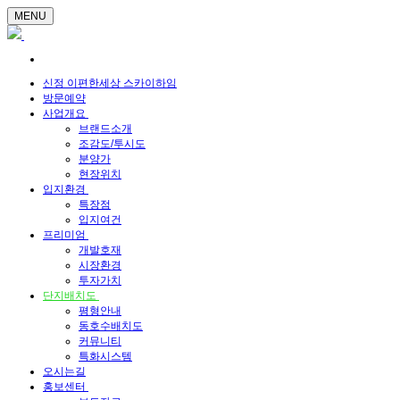
MENU
신정 이편한세상 스카이하임
방문예약
사업개요
브랜드소개
조감도/투시도
분양가
현장위치
입지환경
특장점
입지여건
프리미엄
개발호재
시장환경
투자가치
단지배치도
평형안내
동호수배치도
커뮤니티
특화시스템
오시는길
홍보센터