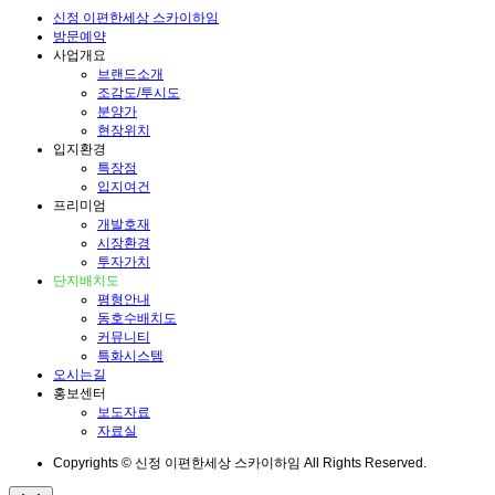
신정 이편한세상 스카이하임
방문예약
사업개요
브랜드소개
조감도/투시도
분양가
현장위치
입지환경
특장점
입지여건
프리미엄
개발호재
시장환경
투자가치
단지배치도
평형안내
동호수배치도
커뮤니티
특화시스템
오시는길
홍보센터
보도자료
자료실
Copyrights © 신정 이편한세상 스카이하임 All Rights Reserved.