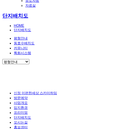
보도자료
자료실
단지배치도
HOME
단지배치도
평형안내
동호수배치도
커뮤니티
특화시스템
신정 이편한세상 스카이하임
방문예약
사업개요
입지환경
프리미엄
단지배치도
오시는길
홍보센터