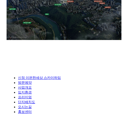
신정 이편한세상 스카이하임
방문예약
사업개요
입지환경
프리미엄
단지배치도
오시는길
홍보센터