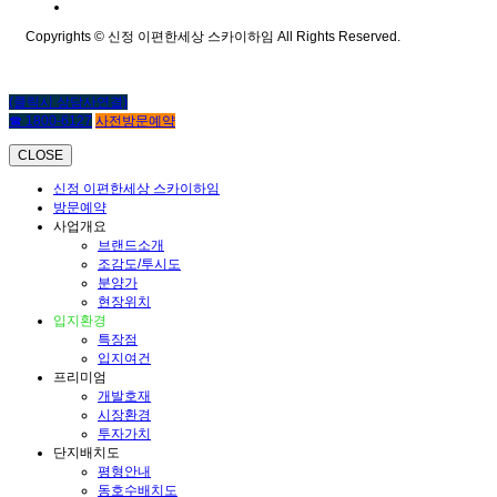
Copyrights © 신정 이편한세상 스카이하임 All Rights Reserved.
(클릭시 상담사연결)
☎ 1800-6127
사전방문예약
CLOSE
신정 이편한세상 스카이하임
방문예약
사업개요
브랜드소개
조감도/투시도
분양가
현장위치
입지환경
특장점
입지여건
프리미엄
개발호재
시장환경
투자가치
단지배치도
평형안내
동호수배치도