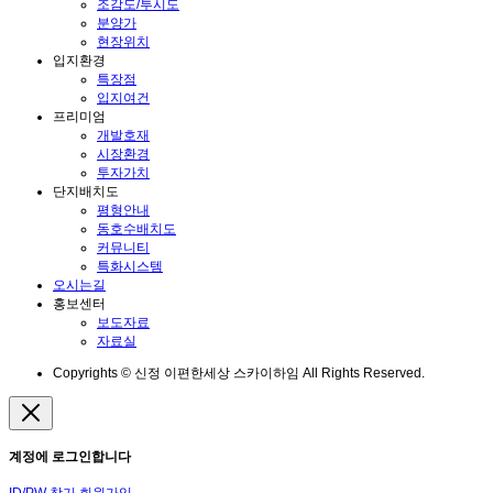
조감도/투시도
분양가
현장위치
입지환경
특장점
입지여건
프리미엄
개발호재
시장환경
투자가치
단지배치도
평형안내
동호수배치도
커뮤니티
특화시스템
오시는길
홍보센터
보도자료
자료실
Copyrights © 신정 이편한세상 스카이하임 All Rights Reserved.
계정에 로그인합니다
ID/PW 찾기
회원가입