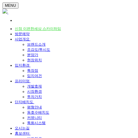
MENU
신정 이편한세상 스카이하임
방문예약
사업개요
브랜드소개
조감도/투시도
분양가
현장위치
입지환경
특장점
입지여건
프리미엄
개발호재
시장환경
투자가치
단지배치도
평형안내
동호수배치도
커뮤니티
특화시스템
오시는길
홍보센터