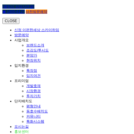
(클릭시 상담사연결)
☎ 1800-6127
사전방문예약
CLOSE
신정 이편한세상 스카이하임
방문예약
사업개요
브랜드소개
조감도/투시도
분양가
현장위치
입지환경
특장점
입지여건
프리미엄
개발호재
시장환경
투자가치
단지배치도
평형안내
동호수배치도
커뮤니티
특화시스템
오시는길
홍보센터