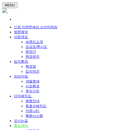
MENU
신정 이편한세상 스카이하임
방문예약
사업개요
브랜드소개
조감도/투시도
분양가
현장위치
입지환경
특장점
입지여건
프리미엄
개발호재
시장환경
투자가치
단지배치도
평형안내
동호수배치도
커뮤니티
특화시스템
오시는길
홍보센터